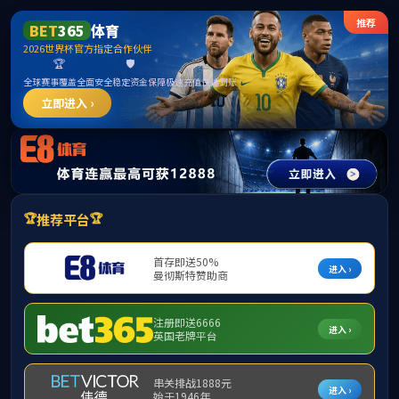
******
英国·威廉希尔(WilliamHill)
中文官网-Official Website
Toggle
navigati
科学研